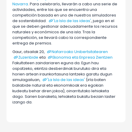
Navarra
. Para celebrarlo, llevarán a cabo una serie de
actividades, entre las que se encuentra una
competición basada en uno de nuestros simuladores
de sostenibilidad:
'La Isla de las ideas'
, juego en el
que se deben gestionar adecuadamente los recursos
naturales y económicos de una isla. Tras la
competición, se llevará cabo la correspondiente
entrega de premios.
Gaur, otsailak 20,
Nafarroako Unibertsitatearen
Zuzenbide
eta
Ekonomia eta Enpresa Zientzien
Fakultateen zaindariaren eguna da. Egun hau
ospatzeko, ekintza desberdinak burutuko dira eta
horien artean iraunkortasuna lantzeko garatu dugun
simulagailuan,
'La Isla de las ideas'
(irla baten
baliabide natural eta ekonomikoak era egokian
kudeatu behar diren jokoa), oinarritutako lehiaketa
dago. Sarien banaketa, lehiaketa bukatu bezain laster
izango da.