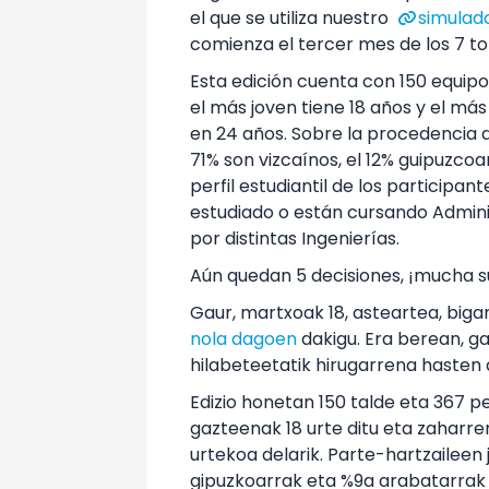
el que se utiliza nuestro
simulad
comienza el tercer mes de los 7 t
Esta edición cuenta con 150 equipos
el más joven tiene 18 años y el má
en 24 años. Sobre la procedencia d
71% son vizcaínos, el 12% guipuzcoan
perfil estudiantil de los participa
estudiado o están cursando Admini
por distintas Ingenierías.
Aún quedan 5 decisiones, ¡mucha s
Gaur, martxoak 18, asteartea, big
nola dagoen
dakigu. Era berean, g
hilabeteetatik hirugarrena hasten 
Edizio honetan 150 talde eta 367 p
gazteenak 18 urte ditu eta zaharre
urtekoa delarik. Parte-hartzaileen j
gipuzkoarrak eta %9a arabatarrak 