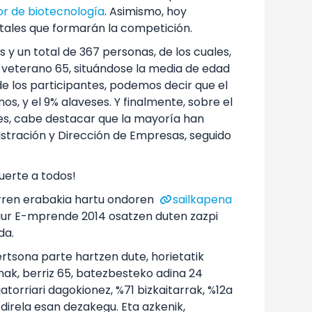
or de biotecnología
. Asimismo, hoy
otales que formarán la competición.
 y un total de 367 personas, de los cuales,
s veterano 65, situándose la media de edad
e los participantes, podemos decir que el
os, y el 9% alaveses. Y finalmente, sobre el
ntes, cabe destacar que la mayoría han
stración y Dirección de Empresas, seguido
uerte a todos!
arren erabakia hartu ondoren
sailkapena
aur E-mprende 2014 osatzen duten zazpi
da.
ertsona parte hartzen dute, horietatik
nak, berriz 65, batezbesteko adina 24
atorriari dagokionez, %71 bizkaitarrak, %12a
direla esan dezakegu. Eta azkenik,