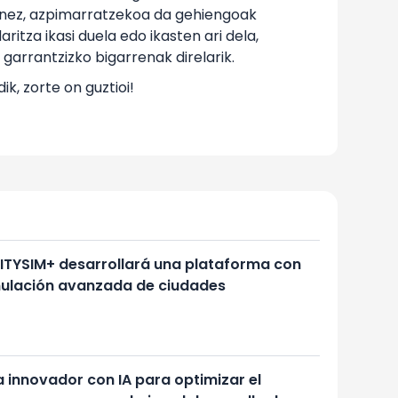
ionez, azpimarratzekoa da gehiengoak
itza ikasi duela edo ikasten ari dela,
garrantzizko bigarrenak direlarik.
k, zorte on guztioi!
CITYSIM+ desarrollará una plataforma con
imulación avanzada de ciudades
a innovador con IA para optimizar el