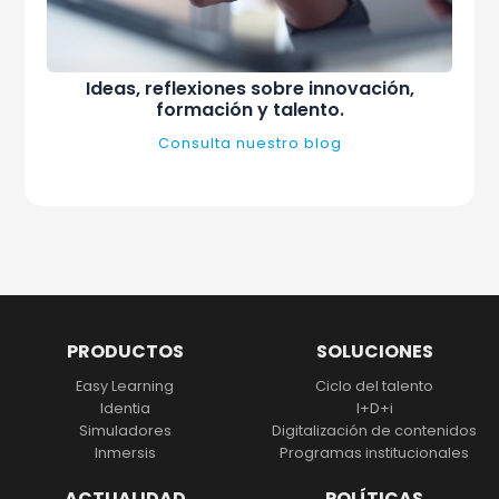
Ideas, reflexiones sobre innovación,
formación y talento.
Consulta nuestro blog
PRODUCTOS
SOLUCIONES
Easy Learning
Ciclo del talento
Identia
I+D+i
Simuladores
Digitalización
de contenidos
Inmersis
Programas institucionales
ACTUALIDAD
POLÍTICAS