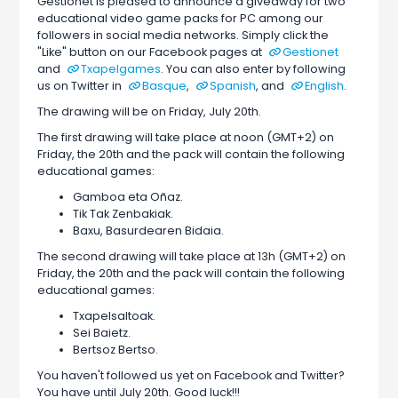
Gestionet is pleased to announce a giveaway for two
educational video game packs for PC among our
followers in social media networks. Simply click the
"Like" button on our Facebook pages at
Gestionet
and
Txapelgames
. You can also enter by following
us on Twitter in
Basque
,
Spanish
, and
English
.
The drawing will be on Friday, July 20th.
The first drawing will take place at noon (GMT+2) on
Friday, the 20th and the pack will contain the following
educational games:
Gamboa eta Oñaz.
Tik Tak Zenbakiak.
Baxu, Basurdearen Bidaia.
The second drawing will take place at 13h (GMT+2) on
Friday, the 20th and the pack will contain the following
educational games:
Txapelsaltoak.
Sei Baietz.
Bertsoz Bertso.
You haven't followed us yet on Facebook and Twitter?
You have until July 20th. Good luck!!!