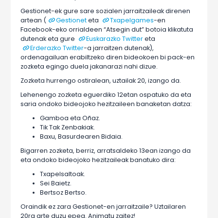
Gestionet-ek gure sare sozialen jarraitzaileak direnen
artean (
Gestionet
eta
Txapelgames
-en
Facebook-eko orrialdeen “Atsegin dut” botoia klikatuta
dutenak eta gure
Euskarazko Twitter
eta
Erderazko Twitter
-a jarraitzen dutenak),
ordenagailuan erabiltzeko diren bideokoen bi pack-en
zozketa egingo duela jakanarazi nahi dizue.
Zozketa hurrengo ostiralean, uztailak 20, izango da.
Lehenengo zozketa eguerdiko 12etan ospatuko da eta
saria ondoko bideojoko hezitzaileen banaketan datza:
Gamboa eta Oñaz.
Tik Tak Zenbakiak.
Baxu, Basurdearen Bidaia.
Bigarren zozketa, berriz, arratsaldeko 13ean izango da
eta ondoko bideojoko hezitzaileak banatuko dira:
Txapelsaltoak.
Sei Baietz.
Bertsoz Bertso.
Oraindik ez zara Gestionet-en jarraitzaile? Uztailaren
20ra arte duzu epea. Animatu zaitez!