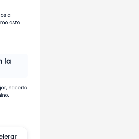
tos a
como este
n la
or, hacerlo
ino.
elerar