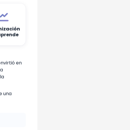

ización
aprende
nvirtió en
la
la
e una