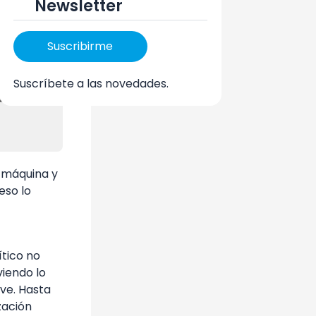
Newsletter
el
Suscribirme
dos. En
io CEX
Suscríbete a las novedades.
lor la
 máquina y
eso lo
ítico no
viendo lo
 ve. Hasta
zación