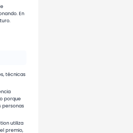
de
ionando. En
turo.
s, técnicas
encia
no porque
s personas
on utiliza
el premio,