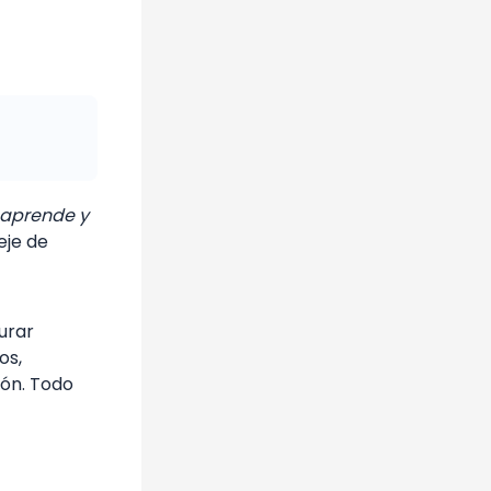
 aprende y
eje de
turar
os,
ión. Todo