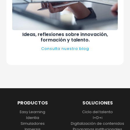
Ideas, reflexiones sobre innovación,
formación y talento.
Consulta nuestro blog
PRODUCTOS
SOLUCIONES
Easy Learning
Ciclo del talento
Identia
I+D+i
Simuladores
Digitalización
de contenidos
Inmersis
Programas institucionales