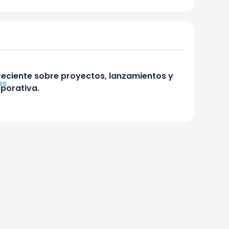
reciente sobre proyectos, lanzamientos y
as
rporativa.