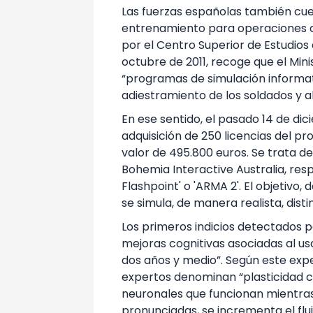
Las fuerzas españolas también cue
entrenamiento para operaciones c
por el Centro Superior de Estudios
octubre de 2011, recoge que el Mini
“programas de simulación informa
adiestramiento de los soldados y a
En ese sentido, el pasado 14 de dic
adquisición de 250 licencias del pr
valor de 495.800 euros. Se trata 
Bohemia Interactive Australia, re
Flashpoint' o 'ARMA 2'. El objetivo,
se simula, de manera realista, disti
Los primeros indicios detectados p
mejoras cognitivas asociadas al us
dos años y medio”. Según este exper
expertos denominan “plasticidad ce
neuronales que funcionan mientras
pronunciadas, se incrementa el flu