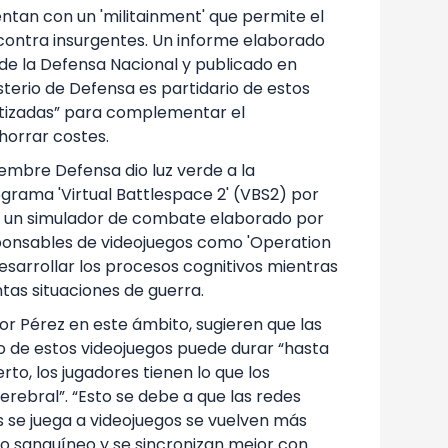
ntan con un 'militainment' que permite el
ontra insurgentes. Un informe elaborado
 de la Defensa Nacional y publicado en
sterio de Defensa es partidario de estos
tizadas” para complementar el
horrar costes.
iembre Defensa dio luz verde a la
ograma 'Virtual Battlespace 2' (VBS2) por
de un simulador de combate elaborado por
sponsables de videojuegos como 'Operation
 desarrollar los procesos cognitivos mientras
ntas situaciones de guerra.
or Pérez en este ámbito, sugieren que las
o de estos videojuegos puede durar “hasta
to, los jugadores tienen lo que los
rebral”. “Esto se debe a que las redes
 se juega a videojuegos se vuelven más
jo sanguíneo y se sincronizan mejor con