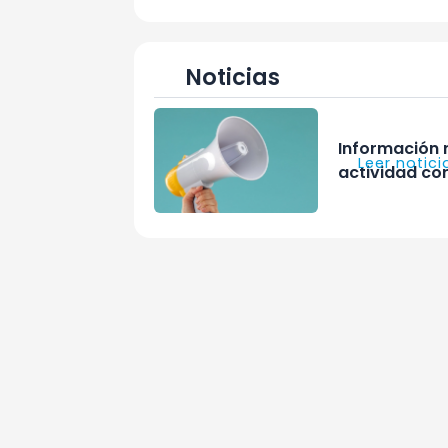
Noticias
Información 
Leer notici
actividad co