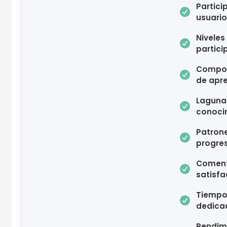
Partici

usuari
Niveles

partici
Compo

de apre
Laguna

conoci
Patron

progre
Coment

satisfa
Tiemp

dedica
Rendim