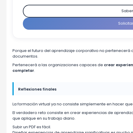
Sabe
Solicit
Porque el futuro del aprendizaje corporativo no pertenecerá
documentos.
Pertenecerá a las organizaciones capaces de
crear experie
completar
.
Reflexiones finales
La formación virtual ya no consiste simplemente en hacer que
El verdadero reto consiste en crear experiencias de aprendizaj
que aplique en su trabajo diario.
Subir un PDF es fácil.
Diseñar experiencias de aprendizaje significativas es mucho má